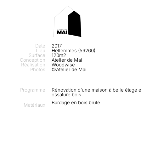
Date
2017
Lieu
Hellemmes (59260)
Surface
120m2
Conception
Atelier de Mai
Réalisation
Woodwise
Photos
©Atelier de Mai
Programme
Rénovation d'une maison à belle étage e
ossature bois
Bardage en bois brulé
Matériaux